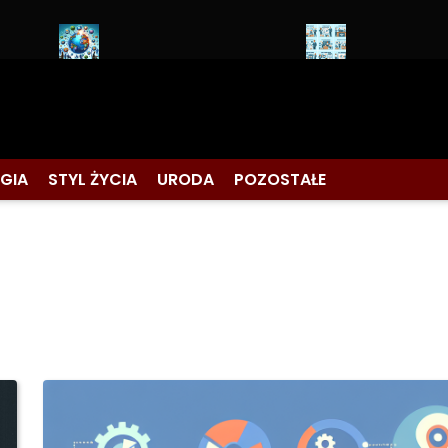
y w marketingu internetowym
Jak zwiększyć zaangażowanie kli
GIA
STYL ŻYCIA
URODA
POZOSTAŁE