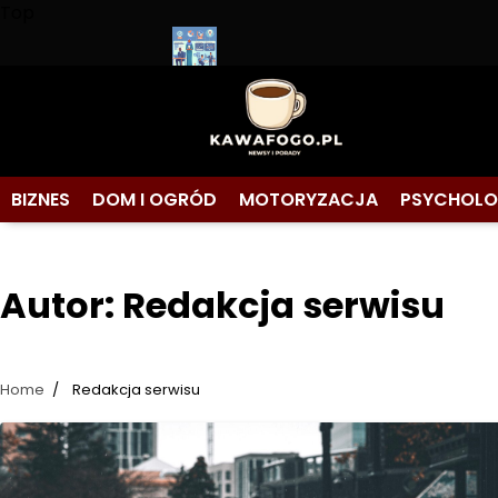
Skip
Top
to
content
zakupem?
Jak mierzyć efektywność działań marketingowych
Trend
BIZNES
DOM I OGRÓD
MOTORYZACJA
PSYCHOLO
Autor:
Redakcja serwisu
Home
Redakcja serwisu