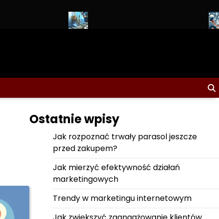
entów
Budowanie wizerunku marki od podstaw
Jak pisać teksty,
Ostatnie wpisy
Jak rozpoznać trwały parasol jeszcze
przed zakupem?
Jak mierzyć efektywność działań
marketingowych
Trendy w marketingu internetowym
Jak zwiększyć zaangażowanie klientów