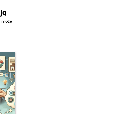
ją
ra może