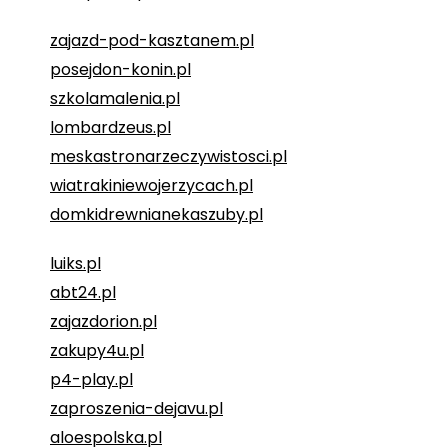
zajazd-pod-kasztanem.pl
posejdon-konin.pl
szkolamalenia.pl
lombardzeus.pl
meskastronarzeczywistosci.pl
wiatrakiniewojerzycach.pl
domkidrewnianekaszuby.pl
luiks.pl
abt24.pl
zajazdorion.pl
zakupy4u.pl
p4-play.pl
zaproszenia-dejavu.pl
aloespolska.pl