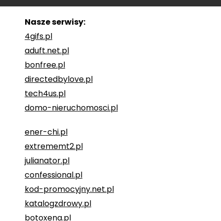
Nasze serwisy:
4gifs.pl
aduft.net.pl
bonfree.pl
directedbylove.pl
tech4us.pl
domo-nieruchomosci.pl
ener-chi.pl
extrememt2.pl
julianator.pl
confessional.pl
kod-promocyjny.net.pl
katalogzdrowy.pl
botoxena.pl