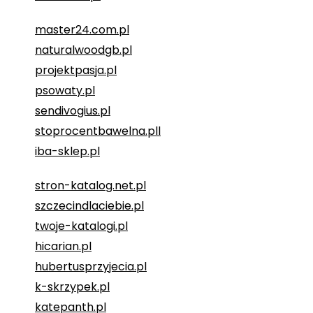
master24.com.pl
naturalwoodgb.pl
projektpasja.pl
psowaty.pl
sendivogius.pl
stoprocentbawelna.pll
iba-sklep.pl
stron-katalog.net.pl
szczecindlaciebie.pl
twoje-katalogi.pl
hicarian.pl
hubertusprzyjecia.pl
k-skrzypek.pl
katepanth.pl