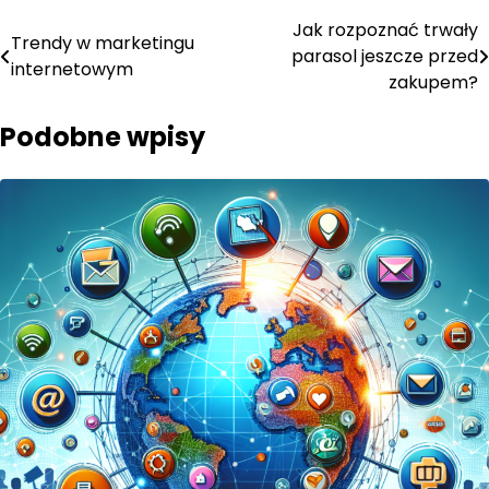
Nawigacja
Jak rozpoznać trwały
Trendy w marketingu
parasol jeszcze przed
wpisu
internetowym
zakupem?
Podobne wpisy