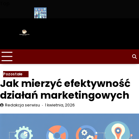
Skip
Top
to
content
zakupem?
Jak mierzyć efektywność działań marketingowych
Trend
Pozostałe
Jak mierzyć efektywność
działań marketingowych
Redakcja serwisu
1 kwietnia, 2026