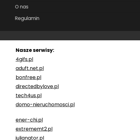
O nas
Regulamin
Nasze serwisy:
4gifs.pl
aduft.net.pl
bonfree.pl
directedbylove.pl
tech4us.pl
domo-nieruchomosci.pl
ener-chi.pl
extrememt2.pl
julianator.pl