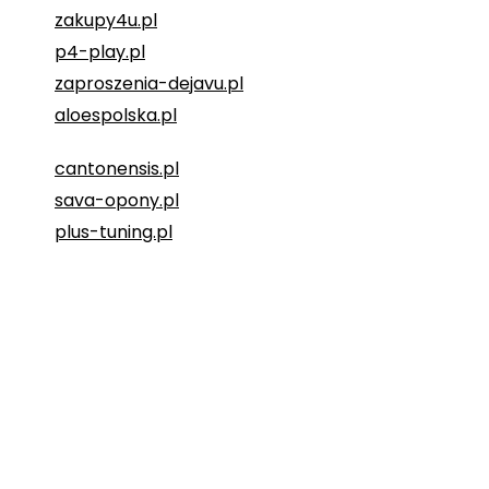
zakupy4u.pl
p4-play.pl
zaproszenia-dejavu.pl
aloespolska.pl
cantonensis.pl
sava-opony.pl
plus-tuning.pl