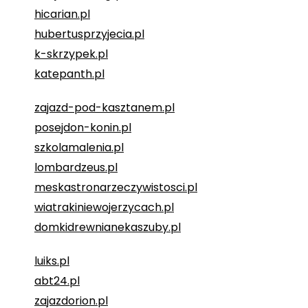
hicarian.pl
hubertusprzyjecia.pl
k-skrzypek.pl
katepanth.pl
zajazd-pod-kasztanem.pl
posejdon-konin.pl
szkolamalenia.pl
lombardzeus.pl
meskastronarzeczywistosci.pl
wiatrakiniewojerzycach.pl
domkidrewnianekaszuby.pl
luiks.pl
abt24.pl
zajazdorion.pl