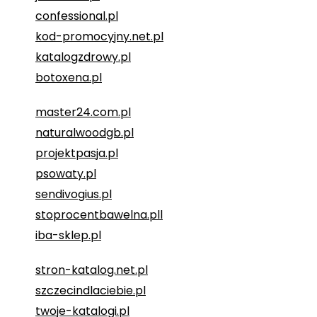
confessional.pl
kod-promocyjny.net.pl
katalogzdrowy.pl
botoxena.pl
master24.com.pl
naturalwoodgb.pl
projektpasja.pl
psowaty.pl
sendivogius.pl
stoprocentbawelna.pll
iba-sklep.pl
stron-katalog.net.pl
szczecindlaciebie.pl
twoje-katalogi.pl