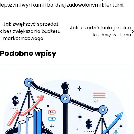
lepszymi wynikami i bardziej zadowolonymi klientami.
Nawigacja
Jak zwiększyć sprzedaż
Jak urządzić funkcjonalną
bez zwiększania budżetu
wpisu
kuchnię w domu
marketingowego
Podobne wpisy