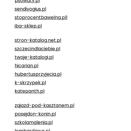
psowaty.pl
sendivogius.pl
stoprocentbawelna.pll
iba-sklep.pl
stron-katalog.net.pl
szczecindlaciebie.pl
twoje-katalogi.pl
hicarian.pl
hubertusprzyjecia.pl
k-skrzypek.pl
katepanth.pl
zajazd-pod-kasztanem.pl
posejdon-konin.pl
szkolamalenia.pl
lombardzeus.pl