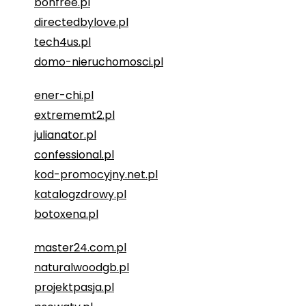
bonfree.pl
directedbylove.pl
tech4us.pl
domo-nieruchomosci.pl
ener-chi.pl
extrememt2.pl
julianator.pl
confessional.pl
kod-promocyjny.net.pl
katalogzdrowy.pl
botoxena.pl
master24.com.pl
naturalwoodgb.pl
projektpasja.pl