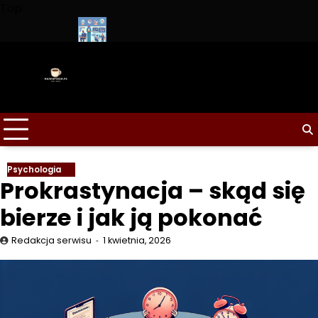
Skip
Top
to
content
upem?
Jak mierzyć efektywność działań marketingowych
Trendy 
Psychologia
Prokrastynacja – skąd się
bierze i jak ją pokonać
Redakcja serwisu
1 kwietnia, 2026